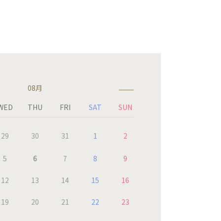
08月
WED
THU
FRI
SAT
SUN
29
30
31
1
2
5
6
7
8
9
12
13
14
15
16
19
20
21
22
23