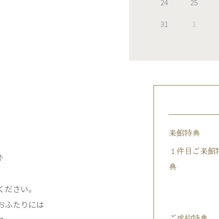
24
25
31
1
来館特典
１件目ご来館
♪
典
ください。
おふたりには
ご成約特典