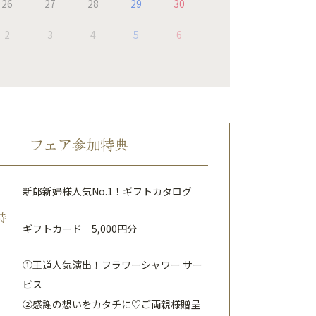
26
27
28
29
30
2
3
4
5
6
フェア参加特典
新郎新婦様人気No.1！ギフトカタログ
特
ギフトカード 5,000円分
①王道人気演出！フラワーシャワー サー
ビス
②感謝の想いをカタチに♡ご両親様贈呈