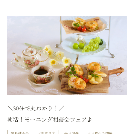
＼30分で丸わかり！／
朝活！モーニング相談会フェア♪
無料試食会
大聖堂見学
平日開催
土日祝のみ開催