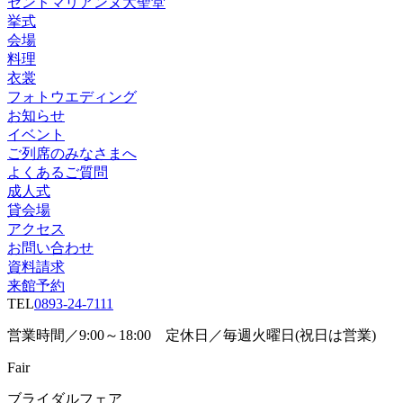
セントマリアンヌ大聖堂
挙式
会場
料理
衣裳
フォトウエディング
お知らせ
イベント
ご列席のみなさまへ
よくあるご質問
成人式
貸会場
アクセス
お問い合わせ
資料請求
来館予約
TEL
0893-24-7111
営業時間／9:00～18:00 定休日／毎週火曜日(祝日は営業)
Fair
ブライダルフェア