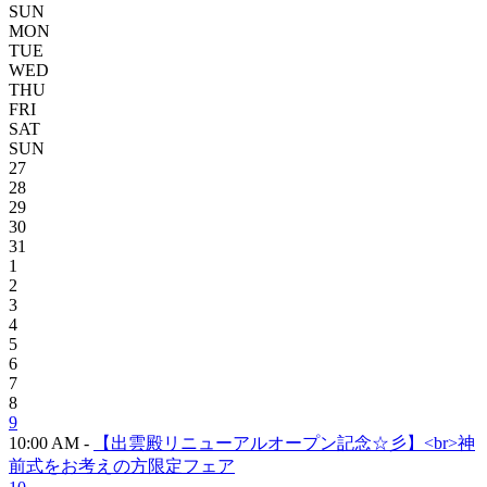
SUN
MON
TUE
WED
THU
FRI
SAT
SUN
27
28
29
30
31
1
2
3
4
5
6
7
8
9
10:00 AM -
【出雲殿リニューアルオープン記念☆彡】<br>神
前式をお考えの方限定フェア