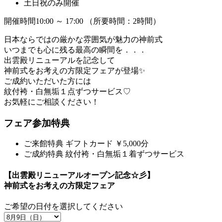
土日祝のみ開催
開催時間10:00 ～ 17:00 （所要時間：2時間）
日本ならではの厳かな雰囲気が魅力の神前式
いつまでも心に残る最高の瞬間を．．．
出雲殿リニューアルを記念して
神前式をお考えの方限定フェアが登場✨
ご成約いただいた方には
紋付袴・白無垢１点ずつサービス♡
お気軽にご相談ください！
フェア参加特典
ご来館特典
ギフトカード ￥5,000分
ご成約特典
紋付袴・白無垢１着ずつサービス
【出雲殿リニューアルオープン記念☆彡】
神前式をお考えの方限定フェア
ご希望の日付を選択してください