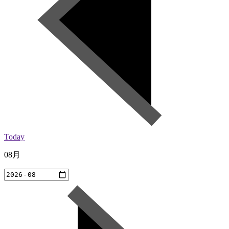
Today
08月