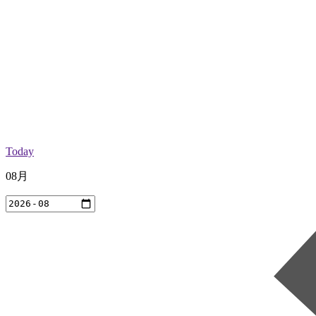
Today
08月