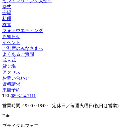
セントマリアンヌ大聖堂
挙式
会場
料理
衣裳
フォトウエディング
お知らせ
イベント
ご列席のみなさまへ
よくあるご質問
成人式
貸会場
アクセス
お問い合わせ
資料請求
来館予約
TEL
0893-24-7111
営業時間／9:00～18:00 定休日／毎週火曜日(祝日は営業)
Fair
ブライダルフェア