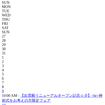
SUN
MON
TUE
WED
THU
FRI
SAT
SUN
27
28
29
30
31
1
2
3
4
5
6
7
8
9
10:00 AM -
【出雲殿リニューアルオープン記念☆彡】<br>神
前式をお考えの方限定フェア