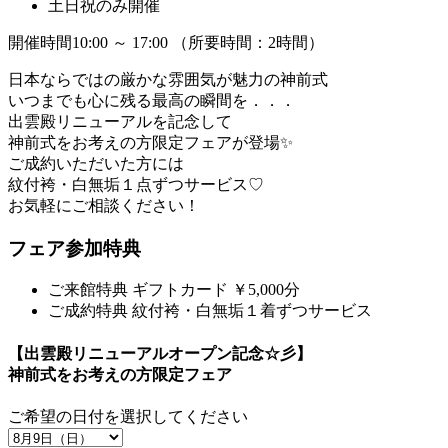
土日祝のみ開催
開催時間10:00 ～ 17:00 （所要時間：2時間）
日本ならではの厳かな雰囲気が魅力の神前式
いつまでも心に残る最高の瞬間を．．．
出雲殿リニューアルを記念して
神前式をお考えの方限定フェアが登場✨
ご成約いただいた方には
紋付袴・白無垢１点ずつサービス♡
お気軽にご相談ください！
フェア参加特典
ご来館特典
ギフトカード ￥5,000分
ご成約特典
紋付袴・白無垢１着ずつサービス
【出雲殿リニューアルオープン記念☆彡】
神前式をお考えの方限定フェア
ご希望の日付を選択してください