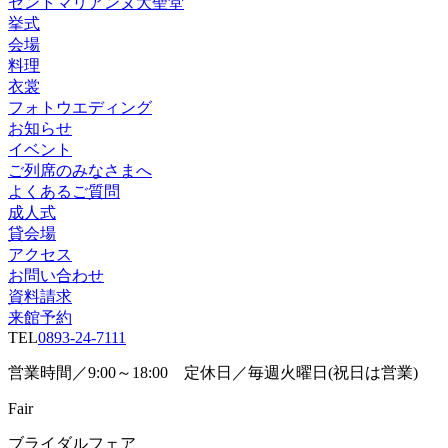
セントマリアンヌ大聖堂
挙式
会場
料理
衣裳
フォトウエディング
お知らせ
イベント
ご列席のみなさまへ
よくあるご質問
成人式
貸会場
アクセス
お問い合わせ
資料請求
来館予約
TEL
0893-24-7111
営業時間／9:00～18:00 定休日／毎週火曜日(祝日は営業)
Fair
ブライダルフェア