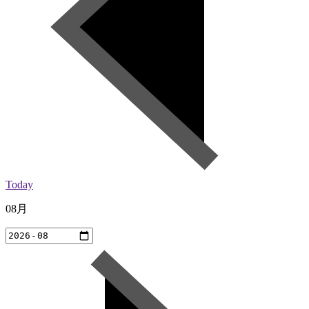
Today
08月