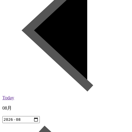
Today
08月