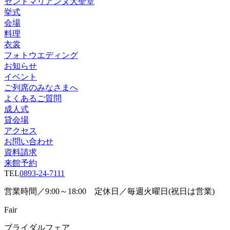
セントマリアンヌ大聖堂
挙式
会場
料理
衣裳
フォトウエディング
お知らせ
イベント
ご列席のみなさまへ
よくあるご質問
成人式
貸会場
アクセス
お問い合わせ
資料請求
来館予約
TEL
0893-24-7111
営業時間／9:00～18:00 定休日／毎週火曜日(祝日は営業)
Fair
ブライダルフェア