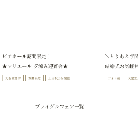
ビアホール期間限定！
＼とりあえず
★マリエール 夕涼み迎賓会★
結婚式お気軽
大聖堂見学
期間限定
土日祝のみ開催
フォト婚
大聖堂
ブライダルフェア一覧