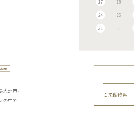
17
18
24
25
31
1
み開催
県大洲市。
ご来館特典
ンの中で