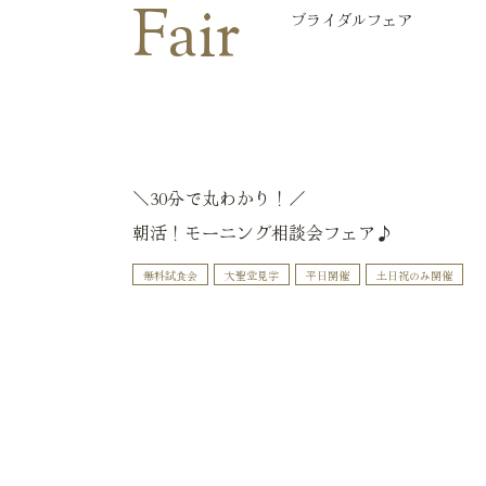
Fair
ブライダルフェア
＼30分で丸わかり！／
朝活！モーニング相談会フェア♪
無料試食会
大聖堂見学
平日開催
土日祝のみ開催