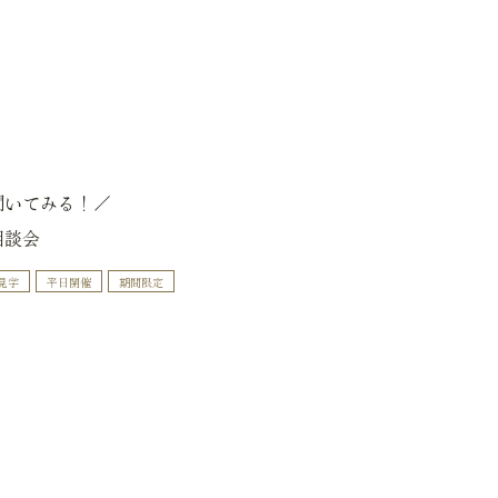
聞いてみる！／
相談会
見学
平日開催
期間限定