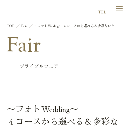
マリエール大洲
TEL
TOP
Fair
～フォトWedding～ ４コースから選べる＆多彩なロケー
ション撮影 おふたりだけの理想の世界観をカタチに
Fair
ブライダルフェア
～フォトWedding～
４コースから選べる＆多彩な