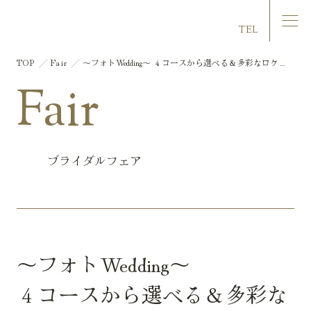
マリエール大洲
TEL
TOP
Fair
～フォトWedding～ ４コースから選べる＆多彩なロケー
ション撮影 おふたりだけの理想の世界観をカタチに
Fair
ブライダルフェア
～フォトWedding～
４コースから選べる＆多彩な