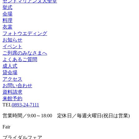
セントマリアンヌ大聖堂
挙式
会場
料理
衣裳
フォトウエディング
お知らせ
イベント
ご列席のみなさまへ
よくあるご質問
成人式
貸会場
アクセス
お問い合わせ
資料請求
来館予約
TEL
0893-24-7111
営業時間／9:00～18:00 定休日／毎週火曜日(祝日は営業)
Fair
ブライダルフェア