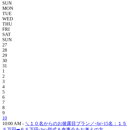
SUN
MON
TUE
WED
THU
FRI
SAT
SUN
27
28
29
30
31
1
2
3
4
5
6
7
8
9
10
10:00 AM -
＼１０名からのお披露目プラン／<br>15名：１５
５万円➡６５万円<br>挙式＆食事会をお考えの方