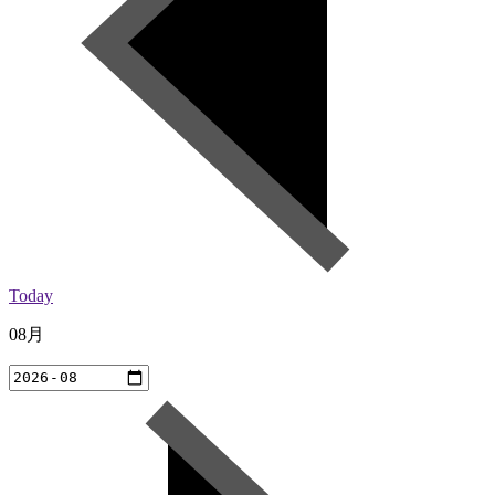
Today
08月