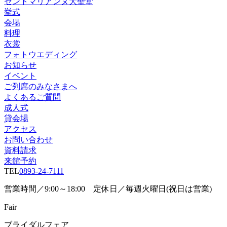
セントマリアンヌ大聖堂
挙式
会場
料理
衣裳
フォトウエディング
お知らせ
イベント
ご列席のみなさまへ
よくあるご質問
成人式
貸会場
アクセス
お問い合わせ
資料請求
来館予約
TEL
0893-24-7111
営業時間／9:00～18:00 定休日／毎週火曜日(祝日は営業)
Fair
ブライダルフェア