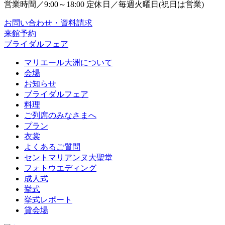
営業時間／9:00～18:00 定休日／毎週火曜日(祝日は営業)
お問い合わせ・資料請求
来館予約
ブライダルフェア
マリエール大洲について
会場
お知らせ
ブライダルフェア
料理
ご列席のみなさまへ
プラン
衣裳
よくあるご質問
セントマリアンヌ大聖堂
フォトウエディング
成人式
挙式
挙式レポート
貸会場