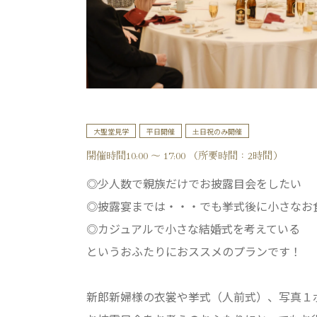
大聖堂見学
平日開催
土日祝のみ開催
開催時間10:00 ～ 17:00 （所要時間：2時間）
◎少人数で親族だけでお披露目会をしたい
◎披露宴までは・・・でも挙式後に小さなお
◎カジュアルで小さな結婚式を考えている
というおふたりにおススメのプランです！
新郎新婦様の衣裳や挙式（人前式）、写真１