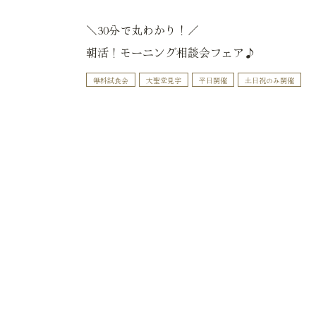
＼30分で丸わかり！／
朝活！モーニング相談会フェア♪
無料試食会
大聖堂見学
平日開催
土日祝のみ開催