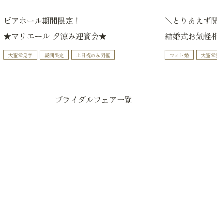
ビアホール期間限定！
＼とりあえず
★マリエール 夕涼み迎賓会★
結婚式お気軽
大聖堂見学
期間限定
土日祝のみ開催
フォト婚
大聖堂
ブライダルフェア一覧