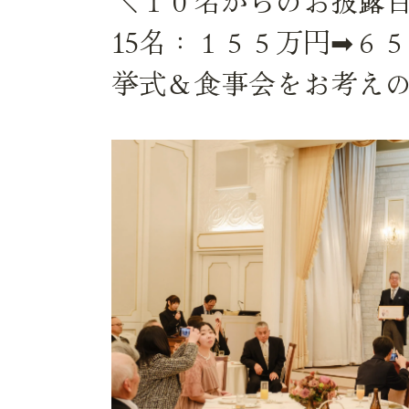
＼１０名からのお披露
15名：１５５万円➡６
挙式＆食事会をお考え