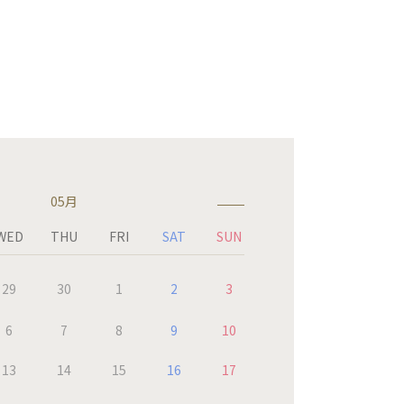
05月
WED
THU
FRI
SAT
SUN
29
30
1
2
3
6
7
8
9
10
13
14
15
16
17