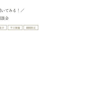
聞いてみる！／
相談会
見学
平日開催
期間限定