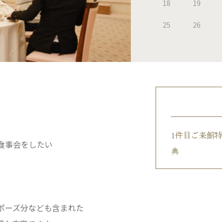
18
19
25
26
1件目ご来館
食事会をしたい
典
ポーズ分なども含まれた