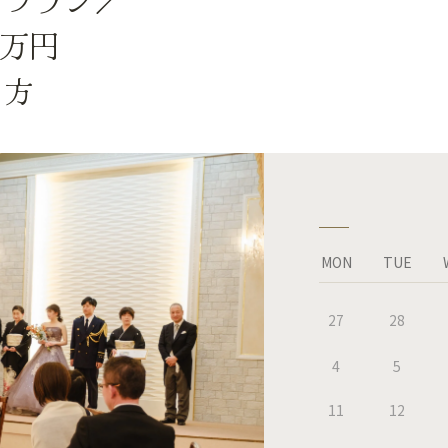
目プラン／
５万円
の方
MON
TUE
27
28
4
5
11
12