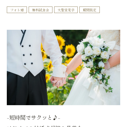
フォト婚
無料試食会
大聖堂見学
期間限定
~短時間でサクッと♪~