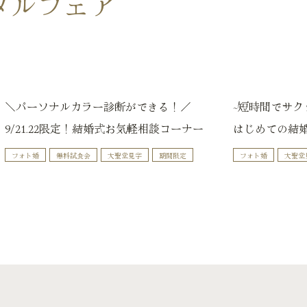
ダルフェア
＼パーソナルカラー診断ができる！／
~短時間でサク
9/21.22限定！結婚式お気軽相談コーナー
はじめての結
フォト婚
無料試食会
大聖堂見学
期間限定
フォト婚
大聖堂