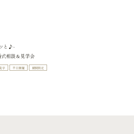
ッと♪~
婚式相談＆見学会
見学
平日開催
期間限定