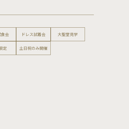
試食会
ドレス試着会
大聖堂見学
限定
土日祝のみ開催