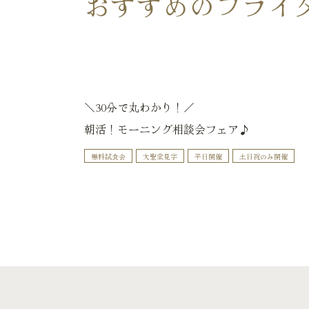
おすすめの
ブライ
＼30分で丸わかり！／
朝活！モーニング相談会フェア♪
無料試食会
大聖堂見学
平日開催
土日祝のみ開催