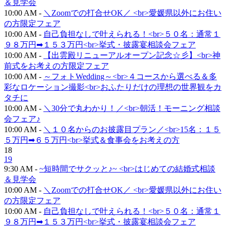
＆見学会
10:00 AM -
＼Zoomでの打合せOK／ <br>愛媛県以外にお住い
の方限定フェア
10:00 AM -
自己負担なしで叶えられる！<br>５０名：通常１
９８万円➡１５３万円<br>挙式・披露宴相談会フェア
10:00 AM -
【出雲殿リニューアルオープン記念☆彡】<br>神
前式をお考えの方限定フェア
10:00 AM -
～フォトWedding～<br>４コースから選べる＆多
彩なロケーション撮影<br>おふたりだけの理想の世界観をカ
タチに
10:00 AM -
＼30分で丸わかり！／<br>朝活！モーニング相談
会フェア♪
10:00 AM -
＼１０名からのお披露目プラン／<br>15名：１５
５万円➡６５万円<br>挙式＆食事会をお考えの方
18
19
9:30 AM -
~短時間でサクッと♪~ <br>はじめての結婚式相談
＆見学会
10:00 AM -
＼Zoomでの打合せOK／ <br>愛媛県以外にお住い
の方限定フェア
10:00 AM -
自己負担なしで叶えられる！<br>５０名：通常１
９８万円➡１５３万円<br>挙式・披露宴相談会フェア