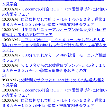
＆見学会
10:00 AM -
＼Zoomでの打合せOK／ <br>愛媛県以外にお住い
の方限定フェア
10:00 AM -
自己負担なしで叶えられる！<br>５０名：通常１
９８万円➡１５３万円<br>挙式・披露宴相談会フェア
10:00 AM -
【出雲殿リニューアルオープン記念☆彡】<br>神
前式をお考えの方限定フェア
10:00 AM -
～フォトWedding～<br>４コースから選べる＆多
彩なロケーション撮影<br>おふたりだけの理想の世界観をカ
タチに
10:00 AM -
＼30分で丸わかり！／<br>朝活！モーニング相談
会フェア♪
10:00 AM -
＼１０名からのお披露目プラン／<br>15名：１５
５万円➡６５万円<br>挙式＆食事会をお考えの方
14
9:30 AM -
~短時間でサクッと♪~ <br>はじめての結婚式相談
＆見学会
10:00 AM -
＼Zoomでの打合せOK／ <br>愛媛県以外にお住い
の方限定フェア
10:00 AM -
自己負担なしで叶えられる！<br>５０名：通常１
９８万円➡１５３万円<br>挙式・披露宴相談会フェア