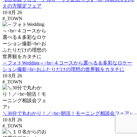
えの方限定フェア
10 8月 26
#_TOWN
～フォトWedding～<br>４コースから選べる＆多彩なロケー
ション撮影<br>おふたりだけの理想の世界観をカタチに
10 8月 26
#_TOWN
＼30分で丸わかり！／<br>朝活！モーニング相談会フェア♪
10 8月 26
#_TOWN