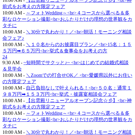
10:00 AM -
【出雲殿リニューアルオープン記念☆彡】<br>神
前式をお考えの方限定フェア
10:00 AM -
～フォトWedding～<br>４コースから選べる＆多
彩なロケーション撮影<br>おふたりだけの理想の世界観をカ
タチに
10:00 AM -
＼30分で丸わかり！／<br>朝活！モーニング相談
会フェア♪
10:00 AM -
＼１０名からのお披露目プラン／<br>15名：１５
５万円➡６５万円<br>挙式＆食事会をお考えの方
24
9:30 AM -
~短時間でサクッと♪~ <br>はじめての結婚式相談
＆見学会
10:00 AM -
＼Zoomでの打合せOK／ <br>愛媛県以外にお住い
の方限定フェア
10:00 AM -
自己負担なしで叶えられる！<br>５０名：通常１
９８万円➡１５３万円<br>挙式・披露宴相談会フェア
10:00 AM -
【出雲殿リニューアルオープン記念☆彡】<br>神
前式をお考えの方限定フェア
10:00 AM -
～フォトWedding～<br>４コースから選べる＆多
彩なロケーション撮影<br>おふたりだけの理想の世界観をカ
タチに
10:00 AM -
＼30分で丸わかり！／<br>朝活！モーニング相談