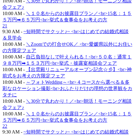
10:00 AM -
＼30分で丸わかり！／<br>朝活！モーニング相談
会フェア♪
10:00 AM -
＼１０名からのお披露目プラン／<br>15名：１５
５万円➡６５万円<br>挙式＆食事会をお考えの方
21
9:30 AM -
~短時間でサクッと♪~ <br>はじめての結婚式相談
＆見学会
10:00 AM -
＼Zoomでの打合せOK／ <br>愛媛県以外にお住い
の方限定フェア
10:00 AM -
自己負担なしで叶えられる！<br>５０名：通常１
９８万円➡１５３万円<br>挙式・披露宴相談会フェア
10:00 AM -
【出雲殿リニューアルオープン記念☆彡】<br>神
前式をお考えの方限定フェア
10:00 AM -
～フォトWedding～<br>４コースから選べる＆多
彩なロケーション撮影<br>おふたりだけの理想の世界観をカ
タチに
10:00 AM -
＼30分で丸わかり！／<br>朝活！モーニング相談
会フェア♪
10:00 AM -
＼１０名からのお披露目プラン／<br>15名：１５
５万円➡６５万円<br>挙式＆食事会をお考えの方
22
9:30 AM -
~短時間でサクッと♪~ <br>はじめての結婚式相談