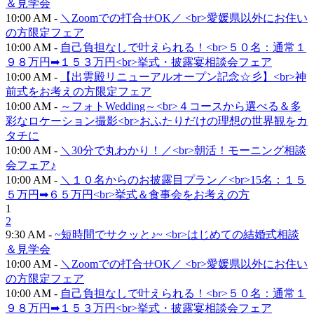
＆見学会
10:00 AM -
＼Zoomでの打合せOK／ <br>愛媛県以外にお住い
の方限定フェア
10:00 AM -
自己負担なしで叶えられる！<br>５０名：通常１
９８万円➡１５３万円<br>挙式・披露宴相談会フェア
10:00 AM -
【出雲殿リニューアルオープン記念☆彡】<br>神
前式をお考えの方限定フェア
10:00 AM -
～フォトWedding～<br>４コースから選べる＆多
彩なロケーション撮影<br>おふたりだけの理想の世界観をカ
タチに
10:00 AM -
＼30分で丸わかり！／<br>朝活！モーニング相談
会フェア♪
10:00 AM -
＼１０名からのお披露目プラン／<br>15名：１５
５万円➡６５万円<br>挙式＆食事会をお考えの方
1
2
9:30 AM -
~短時間でサクッと♪~ <br>はじめての結婚式相談
＆見学会
10:00 AM -
＼Zoomでの打合せOK／ <br>愛媛県以外にお住い
の方限定フェア
10:00 AM -
自己負担なしで叶えられる！<br>５０名：通常１
９８万円➡１５３万円<br>挙式・披露宴相談会フェア