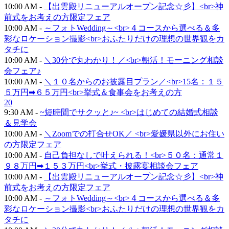
10:00 AM -
【出雲殿リニューアルオープン記念☆彡】<br>神
前式をお考えの方限定フェア
10:00 AM -
～フォトWedding～<br>４コースから選べる＆多
彩なロケーション撮影<br>おふたりだけの理想の世界観をカ
タチに
10:00 AM -
＼30分で丸わかり！／<br>朝活！モーニング相談
会フェア♪
10:00 AM -
＼１０名からのお披露目プラン／<br>15名：１５
５万円➡６５万円<br>挙式＆食事会をお考えの方
20
9:30 AM -
~短時間でサクッと♪~ <br>はじめての結婚式相談
＆見学会
10:00 AM -
＼Zoomでの打合せOK／ <br>愛媛県以外にお住い
の方限定フェア
10:00 AM -
自己負担なしで叶えられる！<br>５０名：通常１
９８万円➡１５３万円<br>挙式・披露宴相談会フェア
10:00 AM -
【出雲殿リニューアルオープン記念☆彡】<br>神
前式をお考えの方限定フェア
10:00 AM -
～フォトWedding～<br>４コースから選べる＆多
彩なロケーション撮影<br>おふたりだけの理想の世界観をカ
タチに