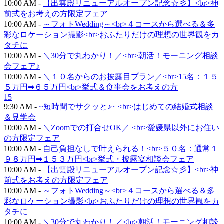
10:00 AM -
【出雲殿リニューアルオープン記念☆彡】<br>神
前式をお考えの方限定フェア
10:00 AM -
～フォトWedding～<br>４コースから選べる＆多
彩なロケーション撮影<br>おふたりだけの理想の世界観をカ
タチに
10:00 AM -
＼30分で丸わかり！／<br>朝活！モーニング相談
会フェア♪
10:00 AM -
＼１０名からのお披露目プラン／<br>15名：１５
５万円➡６５万円<br>挙式＆食事会をお考えの方
15
9:30 AM -
~短時間でサクッと♪~ <br>はじめての結婚式相談
＆見学会
10:00 AM -
＼Zoomでの打合せOK／ <br>愛媛県以外にお住い
の方限定フェア
10:00 AM -
自己負担なしで叶えられる！<br>５０名：通常１
９８万円➡１５３万円<br>挙式・披露宴相談会フェア
10:00 AM -
【出雲殿リニューアルオープン記念☆彡】<br>神
前式をお考えの方限定フェア
10:00 AM -
～フォトWedding～<br>４コースから選べる＆多
彩なロケーション撮影<br>おふたりだけの理想の世界観をカ
タチに
10:00 AM -
＼30分で丸わかり！／<br>朝活！モーニング相談