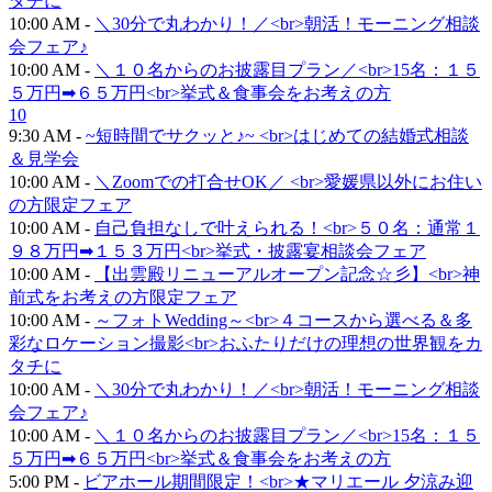
タチに
10:00 AM -
＼30分で丸わかり！／<br>朝活！モーニング相談
会フェア♪
10:00 AM -
＼１０名からのお披露目プラン／<br>15名：１５
５万円➡６５万円<br>挙式＆食事会をお考えの方
10
9:30 AM -
~短時間でサクッと♪~ <br>はじめての結婚式相談
＆見学会
10:00 AM -
＼Zoomでの打合せOK／ <br>愛媛県以外にお住い
の方限定フェア
10:00 AM -
自己負担なしで叶えられる！<br>５０名：通常１
９８万円➡１５３万円<br>挙式・披露宴相談会フェア
10:00 AM -
【出雲殿リニューアルオープン記念☆彡】<br>神
前式をお考えの方限定フェア
10:00 AM -
～フォトWedding～<br>４コースから選べる＆多
彩なロケーション撮影<br>おふたりだけの理想の世界観をカ
タチに
10:00 AM -
＼30分で丸わかり！／<br>朝活！モーニング相談
会フェア♪
10:00 AM -
＼１０名からのお披露目プラン／<br>15名：１５
５万円➡６５万円<br>挙式＆食事会をお考えの方
5:00 PM -
ビアホール期間限定！<br>★マリエール 夕涼み迎