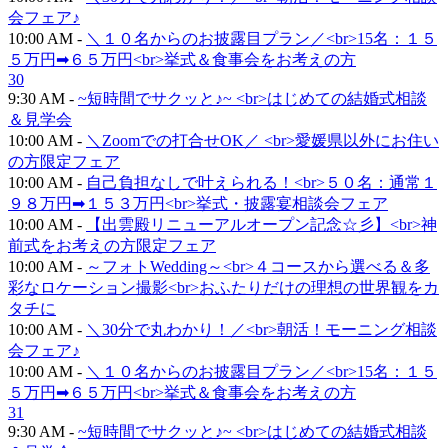
会フェア♪
10:00 AM -
＼１０名からのお披露目プラン／<br>15名：１５
５万円➡６５万円<br>挙式＆食事会をお考えの方
30
9:30 AM -
~短時間でサクッと♪~ <br>はじめての結婚式相談
＆見学会
10:00 AM -
＼Zoomでの打合せOK／ <br>愛媛県以外にお住い
の方限定フェア
10:00 AM -
自己負担なしで叶えられる！<br>５０名：通常１
９８万円➡１５３万円<br>挙式・披露宴相談会フェア
10:00 AM -
【出雲殿リニューアルオープン記念☆彡】<br>神
前式をお考えの方限定フェア
10:00 AM -
～フォトWedding～<br>４コースから選べる＆多
彩なロケーション撮影<br>おふたりだけの理想の世界観をカ
タチに
10:00 AM -
＼30分で丸わかり！／<br>朝活！モーニング相談
会フェア♪
10:00 AM -
＼１０名からのお披露目プラン／<br>15名：１５
５万円➡６５万円<br>挙式＆食事会をお考えの方
31
9:30 AM -
~短時間でサクッと♪~ <br>はじめての結婚式相談