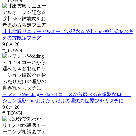
#_TOWN
【出雲殿リニューアルオープン記念☆彡】<br>神前式をお考
えの方限定フェア
9 8月 26
#_TOWN
～フォトWedding～<br>４コースから選べる＆多彩なロケー
ション撮影<br>おふたりだけの理想の世界観をカタチに
9 8月 26
#_TOWN