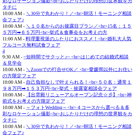
彩なロケーション撮影<br>おふたりだけの理想の世界観をカ
タチに
10:00 AM -
＼30分で丸わかり！／<br>朝活！モーニング相談
会フェア♪
10:00 AM -
＼１０名からのお披露目プラン／<br>15名：１５
５万円➡６５万円<br>挙式＆食事会をお考えの方
11:00 AM -
料理重視派のふたりにおススメ！<br>婚礼大人気
フルコース無料試食フェア
4
9:30 AM -
~短時間でサクッと♪~ <br>はじめての結婚式相談
＆見学会
10:00 AM -
＼Zoomでの打合せOK／ <br>愛媛県以外にお住い
の方限定フェア
10:00 AM -
自己負担なしで叶えられる！<br>５０名：通常１
９８万円➡１５３万円<br>挙式・披露宴相談会フェア
10:00 AM -
【出雲殿リニューアルオープン記念☆彡】<br>神
前式をお考えの方限定フェア
10:00 AM -
～フォトWedding～<br>４コースから選べる＆多
彩なロケーション撮影<br>おふたりだけの理想の世界観をカ
タチに
10:00 AM -
＼30分で丸わかり！／<br>朝活！モーニング相談
会フェア♪