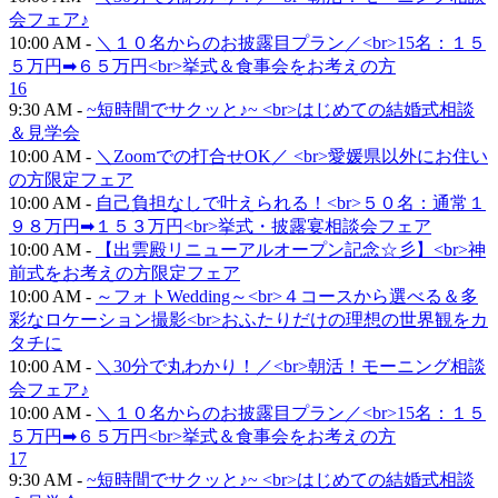
会フェア♪
10:00 AM -
＼１０名からのお披露目プラン／<br>15名：１５
５万円➡６５万円<br>挙式＆食事会をお考えの方
16
9:30 AM -
~短時間でサクッと♪~ <br>はじめての結婚式相談
＆見学会
10:00 AM -
＼Zoomでの打合せOK／ <br>愛媛県以外にお住い
の方限定フェア
10:00 AM -
自己負担なしで叶えられる！<br>５０名：通常１
９８万円➡１５３万円<br>挙式・披露宴相談会フェア
10:00 AM -
【出雲殿リニューアルオープン記念☆彡】<br>神
前式をお考えの方限定フェア
10:00 AM -
～フォトWedding～<br>４コースから選べる＆多
彩なロケーション撮影<br>おふたりだけの理想の世界観をカ
タチに
10:00 AM -
＼30分で丸わかり！／<br>朝活！モーニング相談
会フェア♪
10:00 AM -
＼１０名からのお披露目プラン／<br>15名：１５
５万円➡６５万円<br>挙式＆食事会をお考えの方
17
9:30 AM -
~短時間でサクッと♪~ <br>はじめての結婚式相談