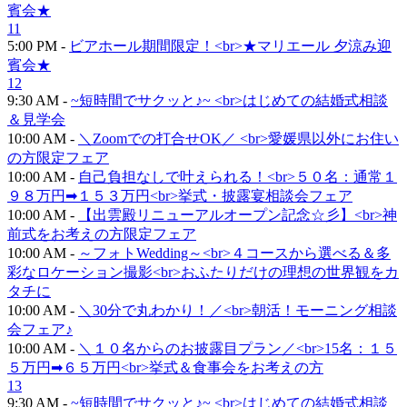
賓会★
11
5:00 PM -
ビアホール期間限定！<br>★マリエール 夕涼み迎
賓会★
12
9:30 AM -
~短時間でサクッと♪~ <br>はじめての結婚式相談
＆見学会
10:00 AM -
＼Zoomでの打合せOK／ <br>愛媛県以外にお住い
の方限定フェア
10:00 AM -
自己負担なしで叶えられる！<br>５０名：通常１
９８万円➡１５３万円<br>挙式・披露宴相談会フェア
10:00 AM -
【出雲殿リニューアルオープン記念☆彡】<br>神
前式をお考えの方限定フェア
10:00 AM -
～フォトWedding～<br>４コースから選べる＆多
彩なロケーション撮影<br>おふたりだけの理想の世界観をカ
タチに
10:00 AM -
＼30分で丸わかり！／<br>朝活！モーニング相談
会フェア♪
10:00 AM -
＼１０名からのお披露目プラン／<br>15名：１５
５万円➡６５万円<br>挙式＆食事会をお考えの方
13
9:30 AM -
~短時間でサクッと♪~ <br>はじめての結婚式相談