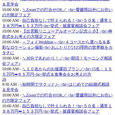
＆見学会
10:00 AM -
＼Zoomでの打合せOK／ <br>愛媛県以外にお住い
の方限定フェア
10:00 AM -
自己負担なしで叶えられる！<br>５０名：通常１
９８万円➡１５３万円<br>挙式・披露宴相談会フェア
10:00 AM -
【出雲殿リニューアルオープン記念☆彡】<br>神
前式をお考えの方限定フェア
10:00 AM -
～フォトWedding～<br>４コースから選べる＆多
彩なロケーション撮影<br>おふたりだけの理想の世界観をカ
タチに
10:00 AM -
＼30分で丸わかり！／<br>朝活！モーニング相談
会フェア♪
10:00 AM -
＼１０名からのお披露目プラン／<br>15名：１５
５万円➡６５万円<br>挙式＆食事会をお考えの方
28
9:30 AM -
~短時間でサクッと♪~ <br>はじめての結婚式相談
＆見学会
10:00 AM -
＼Zoomでの打合せOK／ <br>愛媛県以外にお住い
の方限定フェア
10:00 AM -
自己負担なしで叶えられる！<br>５０名：通常１
９８万円➡１５３万円<br>挙式・披露宴相談会フェア