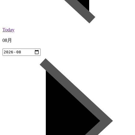
Today
08月