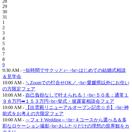
28
29
30
31
1
2
3
4
5
6
7
8
9
9:30 AM -
~短時間でサクッと♪~ <br>はじめての結婚式相談
＆見学会
10:00 AM -
＼Zoomでの打合せOK／ <br>愛媛県以外にお住い
の方限定フェア
10:00 AM -
自己負担なしで叶えられる！<br>５０名：通常１
９８万円➡１５３万円<br>挙式・披露宴相談会フェア
10:00 AM -
【出雲殿リニューアルオープン記念☆彡】<br>神
前式をお考えの方限定フェア
10:00 AM -
～フォトWedding～<br>４コースから選べる＆多
彩なロケーション撮影<br>おふたりだけの理想の世界観をカ