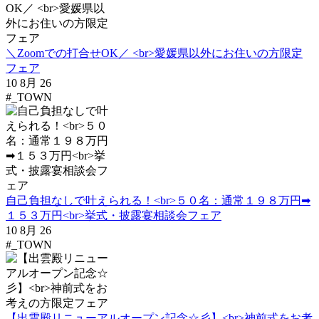
＼Zoomでの打合せOK／ <br>愛媛県以外にお住いの方限定
フェア
10 8月 26
#_TOWN
自己負担なしで叶えられる！<br>５０名：通常１９８万円➡
１５３万円<br>挙式・披露宴相談会フェア
10 8月 26
#_TOWN
【出雲殿リニューアルオープン記念☆彡】<br>神前式をお考