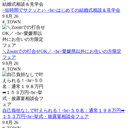
~短時間でサクッと♪~ <br>はじめての結婚式相談＆見学会
9 8月 26
#_TOWN
＼Zoomでの打合せOK／ <br>愛媛県以外にお住いの方限定
フェア
9 8月 26
#_TOWN
自己負担なしで叶えられる！<br>５０名：通常１９８万円➡
１５３万円<br>挙式・披露宴相談会フェア
9 8月 26