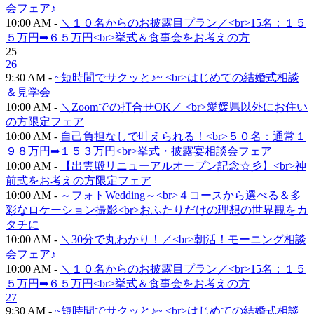
会フェア♪
10:00 AM -
＼１０名からのお披露目プラン／<br>15名：１５
５万円➡６５万円<br>挙式＆食事会をお考えの方
25
26
9:30 AM -
~短時間でサクッと♪~ <br>はじめての結婚式相談
＆見学会
10:00 AM -
＼Zoomでの打合せOK／ <br>愛媛県以外にお住い
の方限定フェア
10:00 AM -
自己負担なしで叶えられる！<br>５０名：通常１
９８万円➡１５３万円<br>挙式・披露宴相談会フェア
10:00 AM -
【出雲殿リニューアルオープン記念☆彡】<br>神
前式をお考えの方限定フェア
10:00 AM -
～フォトWedding～<br>４コースから選べる＆多
彩なロケーション撮影<br>おふたりだけの理想の世界観をカ
タチに
10:00 AM -
＼30分で丸わかり！／<br>朝活！モーニング相談
会フェア♪
10:00 AM -
＼１０名からのお披露目プラン／<br>15名：１５
５万円➡６５万円<br>挙式＆食事会をお考えの方
27
9:30 AM -
~短時間でサクッと♪~ <br>はじめての結婚式相談