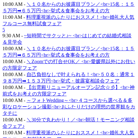
10:00 AM -
＼１０名からのお披露目プラン／<br>15名：１５
５万円➡６５万円<br>挙式＆食事会をお考えの方
11:00 AM -
料理重視派のふたりにおススメ！<br>婚礼大人気
フルコース無料試食フェア
5
9:30 AM -
~短時間でサクッと♪~ <br>はじめての結婚式相談
＆見学会
10:00 AM -
＼１０名からのお披露目プラン／<br>15名：１５
５万円➡６５万円<br>挙式＆食事会をお考えの方
10:00 AM -
＼Zoomでの打合せOK／ <br>愛媛県以外にお住い
の方限定フェア
10:00 AM -
自己負担なしで叶えられる！<br>５０名：通常１
９８万円➡１５３万円<br>挙式・披露宴相談会フェア
10:00 AM -
【出雲殿リニューアルオープン記念☆彡】<br>神
前式をお考えの方限定フェア
10:00 AM -
～フォトWedding～<br>４コースから選べる＆多
彩なロケーション撮影<br>おふたりだけの理想の世界観をカ
タチに
10:00 AM -
＼30分で丸わかり！／<br>朝活！モーニング相談
会フェア♪
11:00 AM -
料理重視派のふたりにおススメ！<br>婚礼大人気