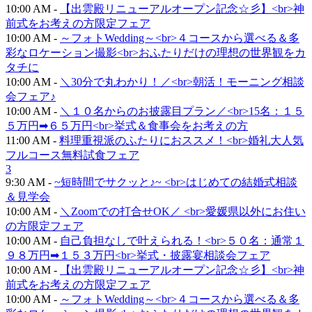
10:00 AM -
【出雲殿リニューアルオープン記念☆彡】<br>神
前式をお考えの方限定フェア
10:00 AM -
～フォトWedding～<br>４コースから選べる＆多
彩なロケーション撮影<br>おふたりだけの理想の世界観をカ
タチに
10:00 AM -
＼30分で丸わかり！／<br>朝活！モーニング相談
会フェア♪
10:00 AM -
＼１０名からのお披露目プラン／<br>15名：１５
５万円➡６５万円<br>挙式＆食事会をお考えの方
11:00 AM -
料理重視派のふたりにおススメ！<br>婚礼大人気
フルコース無料試食フェア
3
9:30 AM -
~短時間でサクッと♪~ <br>はじめての結婚式相談
＆見学会
10:00 AM -
＼Zoomでの打合せOK／ <br>愛媛県以外にお住い
の方限定フェア
10:00 AM -
自己負担なしで叶えられる！<br>５０名：通常１
９８万円➡１５３万円<br>挙式・披露宴相談会フェア
10:00 AM -
【出雲殿リニューアルオープン記念☆彡】<br>神
前式をお考えの方限定フェア
10:00 AM -
～フォトWedding～<br>４コースから選べる＆多