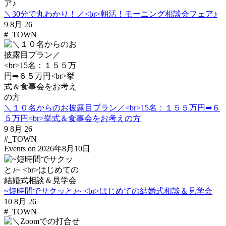
＼30分で丸わかり！／<br>朝活！モーニング相談会フェア♪
9 8月 26
#_TOWN
＼１０名からのお披露目プラン／<br>15名：１５５万円➡６
５万円<br>挙式＆食事会をお考えの方
9 8月 26
#_TOWN
Events on 2026年8月10日
~短時間でサクッと♪~ <br>はじめての結婚式相談＆見学会
10 8月 26
#_TOWN