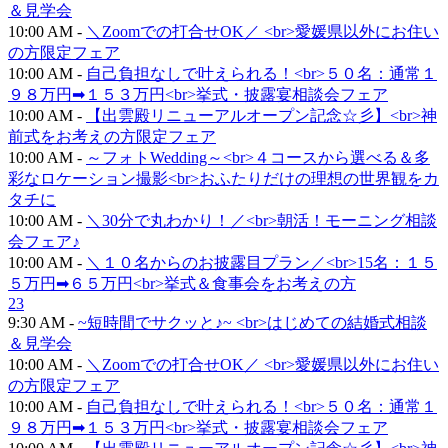
＆見学会
10:00 AM -
＼Zoomでの打合せOK／ <br>愛媛県以外にお住い
の方限定フェア
10:00 AM -
自己負担なしで叶えられる！<br>５０名：通常１
９８万円➡１５３万円<br>挙式・披露宴相談会フェア
10:00 AM -
【出雲殿リニューアルオープン記念☆彡】<br>神
前式をお考えの方限定フェア
10:00 AM -
～フォトWedding～<br>４コースから選べる＆多
彩なロケーション撮影<br>おふたりだけの理想の世界観をカ
タチに
10:00 AM -
＼30分で丸わかり！／<br>朝活！モーニング相談
会フェア♪
10:00 AM -
＼１０名からのお披露目プラン／<br>15名：１５
５万円➡６５万円<br>挙式＆食事会をお考えの方
23
9:30 AM -
~短時間でサクッと♪~ <br>はじめての結婚式相談
＆見学会
10:00 AM -
＼Zoomでの打合せOK／ <br>愛媛県以外にお住い
の方限定フェア
10:00 AM -
自己負担なしで叶えられる！<br>５０名：通常１
９８万円➡１５３万円<br>挙式・披露宴相談会フェア