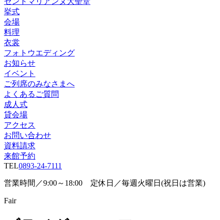
セントマリアンヌ大聖堂
挙式
会場
料理
衣裳
フォトウエディング
お知らせ
イベント
ご列席のみなさまへ
よくあるご質問
成人式
貸会場
アクセス
お問い合わせ
資料請求
来館予約
TEL
0893-24-7111
営業時間／9:00～18:00 定休日／毎週火曜日(祝日は営業)
Fair