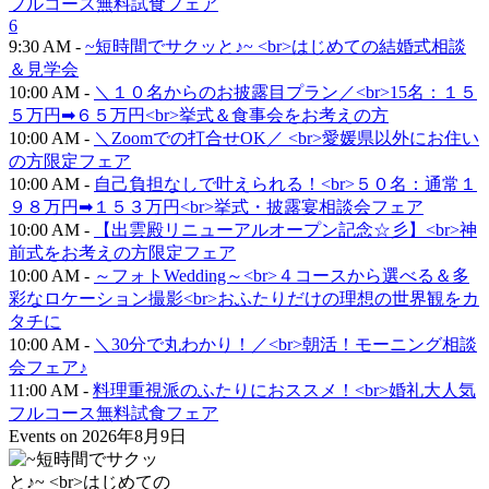
フルコース無料試食フェア
6
9:30 AM -
~短時間でサクッと♪~ <br>はじめての結婚式相談
＆見学会
10:00 AM -
＼１０名からのお披露目プラン／<br>15名：１５
５万円➡６５万円<br>挙式＆食事会をお考えの方
10:00 AM -
＼Zoomでの打合せOK／ <br>愛媛県以外にお住い
の方限定フェア
10:00 AM -
自己負担なしで叶えられる！<br>５０名：通常１
９８万円➡１５３万円<br>挙式・披露宴相談会フェア
10:00 AM -
【出雲殿リニューアルオープン記念☆彡】<br>神
前式をお考えの方限定フェア
10:00 AM -
～フォトWedding～<br>４コースから選べる＆多
彩なロケーション撮影<br>おふたりだけの理想の世界観をカ
タチに
10:00 AM -
＼30分で丸わかり！／<br>朝活！モーニング相談
会フェア♪
11:00 AM -
料理重視派のふたりにおススメ！<br>婚礼大人気
フルコース無料試食フェア
Events on 2026年8月9日