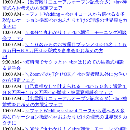
10:00 AM -
【出雲殿リニューアルオープン記念☆彡】<br>神
前式をお考えの方限定フェア
10:00 AM -
～フォトWedding～<br>４コースから選べる＆多
彩なロケーション撮影<br>おふたりだけの理想の世界観をカ
タチに
10:00 AM -
＼30分で丸わかり！／<br>朝活！モーニング相談
会フェア♪
10:00 AM -
＼１０名からのお披露目プラン／<br>15名：１５
５万円➡６５万円<br>挙式＆食事会をお考えの方
29
9:30 AM -
~短時間でサクッと♪~ <br>はじめての結婚式相談
＆見学会
10:00 AM -
＼Zoomでの打合せOK／ <br>愛媛県以外にお住い
の方限定フェア
10:00 AM -
自己負担なしで叶えられる！<br>５０名：通常１
９８万円➡１５３万円<br>挙式・披露宴相談会フェア
10:00 AM -
【出雲殿リニューアルオープン記念☆彡】<br>神
前式をお考えの方限定フェア
10:00 AM -
～フォトWedding～<br>４コースから選べる＆多
彩なロケーション撮影<br>おふたりだけの理想の世界観をカ
タチに
10:00 AM -
＼30分で丸わかり！／<br>朝活！モーニング相談