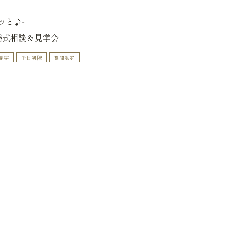
ッと♪~
婚式相談＆見学会
見学
平日開催
期間限定