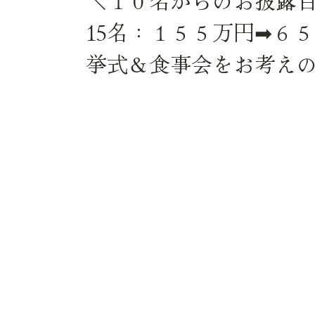
＼１０名からのお披露
15名：１５５万円➡６
挙式＆食事会をお考え