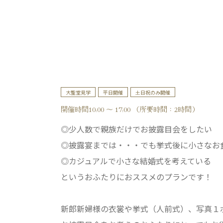
大聖堂見学
平日開催
土日祝のみ開催
開催時間10:00 ～ 17:00 （所要時間：2時間）
◎少人数で親族だけでお披露目会をしたい
◎披露宴までは・・・でも挙式後に小さなお
◎カジュアルで小さな結婚式を考えている
というおふたりにおススメのプランです！
新郎新婦様の衣裳や挙式（人前式）、写真１