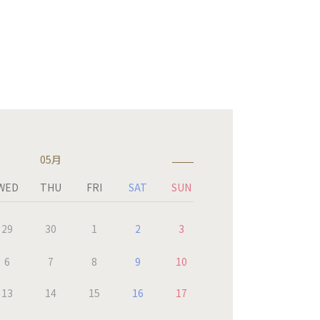
05月
WED
THU
FRI
SAT
SUN
29
30
1
2
3
6
7
8
9
10
13
14
15
16
17