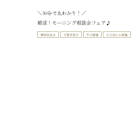
＼30分で丸わかり！／
朝活！モーニング相談会フェア♪
無料試食会
大聖堂見学
平日開催
土日祝のみ開催