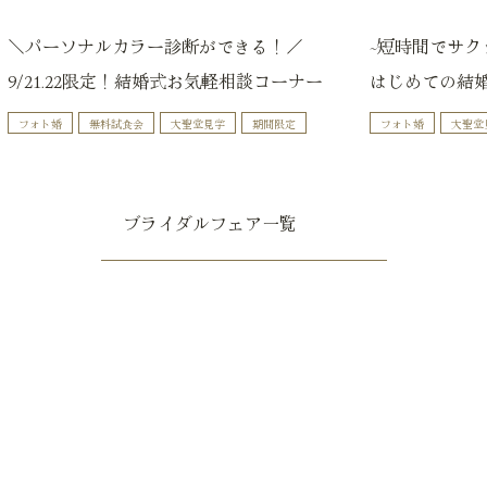
＼パーソナルカラー診断ができる！／
~短時間でサク
9/21.22限定！結婚式お気軽相談コーナー
はじめての結
フォト婚
無料試食会
大聖堂見学
期間限定
フォト婚
大聖堂
ブライダルフェア一覧